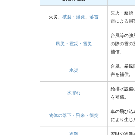
失火・延焼
火災、
破裂・爆発
、
落雷
雷による損
台風等の強
風災・雹災・雪災
の際の雪の
補償。
台風、暴風
水災
害を補償。
給排水設備
水濡れ
を補償。
車の飛び込
物体の落下・飛来・衝突
により生じ
盗難
家財の盗難