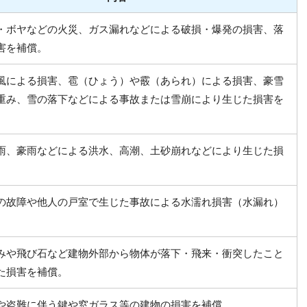
・ボヤなどの火災、ガス漏れなどによる破損・爆発の損害、落
害を補償。
風による損害、雹（ひょう）や霰（あられ）による損害、豪雪
重み、雪の落下などによる事故または雪崩により生じた損害を
雨、豪雨などによる洪水、高潮、土砂崩れなどにより生じた損
の故障や他人の戸室で生じた事故による水濡れ損害（水漏れ）
みや飛び石など建物外部から物体が落下・飛来・衝突したこと
た損害を補償。
や盗難に伴う鍵や窓ガラス等の建物の損害を補償。