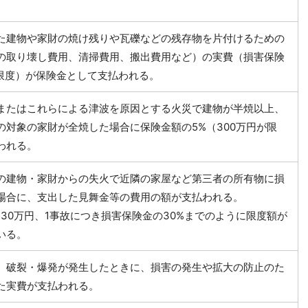
た建物や家財の焼け残りや瓦礫などの残存物を片付けるための
の取り壊し費用、清掃費用、搬出費用など）の実費（損害保険
が限度）が保険金として支払われる。
またはこれらによる津波を原因とする火災で建物が半焼以上、
の対象の家財が全焼した場合に保険金額の5%（300万円が限
われる。
の建物・家財からの失火で近隣の家屋など第三者の所有物に損
場合に、支出した見舞金等の費用の額が支払われる。
り30万円、1事故につき損害保険金の30%までのように限度額が
いる。
、破裂・爆発が発生したときに、損害の発生や拡大の防止のた
た実費が支払われる。