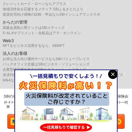
クレジットカード・ローンならアプラス
地域活性化を応援するメディア SBIふるさとだより
賃貸住宅向け保険の比較・申込ならSBIインシュアランスラボ
からだの管理
高級会員制人間ドックはSBIメディック
5-ALAサプリメント・化粧品はアラ・オンライン
Web3
NFTをビジネス活用するなら、SBINFT
法人のお客様
お得な法人向け優待サービスならSBIバリュープレイス
バックオフィス支援はSBIビジネス・ソリューションズ
企業型確定拠出年金のSBIベネフィット・システムズ
決済代行サービスはゼウス
航空機・船舶リースならSBIリーシングサービス
M&AならSBI辻・本郷M&A
SBIの保険比較インズウェブを運営するSBIホールディングス株式会社は保険会
社または保険代理店ではありませんので、保険の媒介・募集・販売行為は一切
行いません。
＼火災保険は
比較
で安くなる！／
今すぐ一括見積もりへ
Copyright© SBI Holdings Inc. All Rights Reserved.