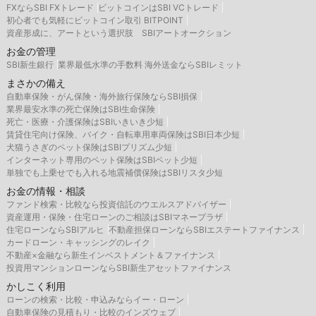
FXならSBI FXトレード
ビットコインはSBI VCトレード
初心者でも気軽にビットコイン取引 BITPOINT
資産形成に、アートという選択肢 SBIアートオークション
お金の管理
SBI新生銀行
業界最低水準の手数料 海外送金ならSBIレミット
まさかの備え
自動車保険・がん保険・海外旅行保険ならSBI損保
業界最安水準の死亡保険はSBI生命保険
死亡・医療・介護保険はSBIいきいき少短
賃貸住宅向け保険、バイク・自転車用車両保険はSBI日本少短
犬猫うさぎのペット保険はSBIプリズム少短
インターネット専用のペット保険はSBIペット少短
単独でも上乗せでも入れる地震補償保険はSBIリスタ少短
お金の情報・相談
ファンド検索・比較なら投資信託のウエルスアドバイザー
資産運用・保険・住宅ローンのご相談はSBIマネープラザ
住宅ローンならSBIアルヒ
不動産担保ローンならSBIエステートファイナンス
カードローン・キャッシングのレイク
不動産×金融なら新生インベストメント＆ファイナンス
投資用マンションローンならSBI新生アセットファイナンス
かしこく利用
ローンの検索・比較・申込みならイー・ローン
自動車保険の見積もり・比較のインズウェブ