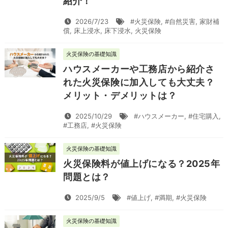
紹介！
2026/7/23
#火災保険
,
#自然災害
,
家財補
償
,
床上浸水
,
床下浸水
,
火災保険
火災保険の基礎知識
ハウスメーカーや工務店から紹介さ
れた火災保険に加入しても大丈夫？
メリット・デメリットは？
2025/10/29
#ハウスメーカー
,
#住宅購入
,
#工務店
,
#火災保険
火災保険の基礎知識
火災保険料が値上げになる？2025年
問題とは？
2025/9/5
#値上げ
,
#満期
,
#火災保険
火災保険の基礎知識