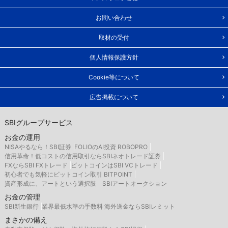
お問い合わせ
取材の受付
個人情報保護方針
Cookie等について
広告掲載について
SBIグループサービス
お金の運用
NISAやるなら！SBI証券
FOLIOのAI投資 ROBOPRO
信用革命！低コストの信用取引ならSBIネオトレード証券
FXならSBI FXトレード
ビットコインはSBI VCトレード
初心者でも気軽にビットコイン取引 BITPOINT
資産形成に、アートという選択肢 SBIアートオークション
お金の管理
SBI新生銀行
業界最低水準の手数料 海外送金ならSBIレミット
まさかの備え