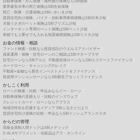
自動車保険・がん保険・海外旅行保険ならSBI損保
業界最安水準の死亡保険はSBI生命保険
死亡・医療・介護保険はSBIいきいき少短
賃貸住宅向け保険、バイク・自転車用車両保険はSBI日本少短
犬猫うさぎのペット保険はSBIプリズム少短
インターネット専用のペット保険はSBIペット少短
単独でも上乗せでも入れる地震補償保険はSBIリスタ少短
お金の情報・相談
ファンド検索・比較なら投資信託のウエルスアドバイザー
資産運用・保険・住宅ローンのご相談はSBIマネープラザ
住宅ローンならSBIアルヒ
不動産担保ローンならSBIエステートファイナンス
カードローン・キャッシングのレイク
不動産×金融なら新生インベストメント＆ファイナンス
投資用マンションローンならSBI新生アセットファイナンス
かしこく利用
ローンの検索・比較・申込みならイー・ローン
自動車保険の見積もり・比較のインズウェブ
クレジットカード・ローンならアプラス
地域活性化を応援するメディア SBIふるさとだより
賃貸住宅向け保険の比較・申込ならSBIインシュアランスラボ
からだの管理
高級会員制人間ドックはSBIメディック
5-ALAサプリメント・化粧品はアラ・オンライン