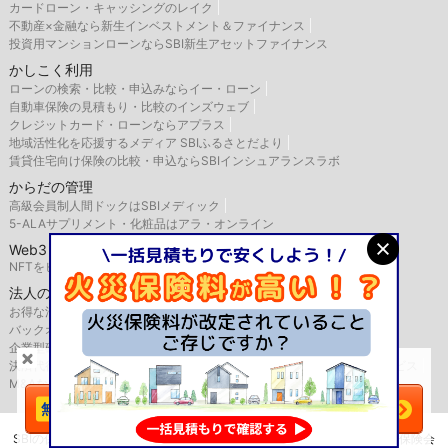
カードローン・キャッシングのレイク
不動産×金融なら新生インベストメント＆ファイナンス
投資用マンションローンならSBI新生アセットファイナンス
かしこく利用
ローンの検索・比較・申込みならイー・ローン
自動車保険の見積もり・比較のインズウェブ
クレジットカード・ローンならアプラス
地域活性化を応援するメディア SBIふるさとだより
賃貸住宅向け保険の比較・申込ならSBIインシュアランスラボ
からだの管理
高級会員制人間ドックはSBIメディック
5-ALAサプリメント・化粧品はアラ・オンライン
Web3
NFTをビジネス活用するなら、SBINFT
法人のお客様
お得な法人向け優待サービスならSBIバリュープレイス
バックオフィス支援はSBIビジネス・ソリューションズ
企業型確定拠出年金のSBIベネフィット・システムズ
決済代行サービスはゼウス
航空機・船舶リースならSBIリーシングサービス
＼火災保険は
比較
で安くなる！／
M&AならSBI辻・本郷M&A
今すぐ一括見積もりへ
SBIの保険比較インズウェブを運営するSBIホールディングス株式会社は保険会