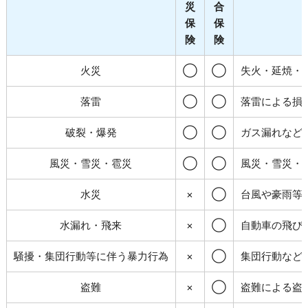
災
合
保
保
険
険
火災
◯
◯
失火・延焼・
落雷
◯
◯
落雷による損
破裂・爆発
◯
◯
ガス漏れなど
風災・雪災・雹災
◯
◯
風災・雪災・
水災
×
◯
台風や豪雨等
水漏れ・飛来
×
◯
自動車の飛び
騒擾・集団行動等に伴う暴力行為
×
◯
集団行動など
盗難
×
◯
盗難による盗