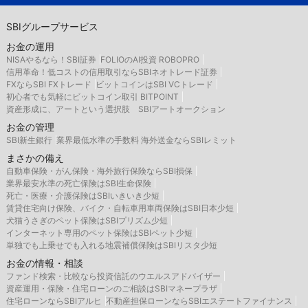
SBIグループサービス
お金の運用
NISAやるなら！SBI証券
FOLIOのAI投資 ROBOPRO
信用革命！低コストの信用取引ならSBIネオトレード証券
FXならSBI FXトレード
ビットコインはSBI VCトレード
初心者でも気軽にビットコイン取引 BITPOINT
資産形成に、アートという選択肢 SBIアートオークション
お金の管理
SBI新生銀行
業界最低水準の手数料 海外送金ならSBIレミット
まさかの備え
自動車保険・がん保険・海外旅行保険ならSBI損保
業界最安水準の死亡保険はSBI生命保険
死亡・医療・介護保険はSBIいきいき少短
賃貸住宅向け保険、バイク・自転車用車両保険はSBI日本少短
犬猫うさぎのペット保険はSBIプリズム少短
インターネット専用のペット保険はSBIペット少短
単独でも上乗せでも入れる地震補償保険はSBIリスタ少短
お金の情報・相談
ファンド検索・比較なら投資信託のウエルスアドバイザー
資産運用・保険・住宅ローンのご相談はSBIマネープラザ
住宅ローンならSBIアルヒ
不動産担保ローンならSBIエステートファイナンス