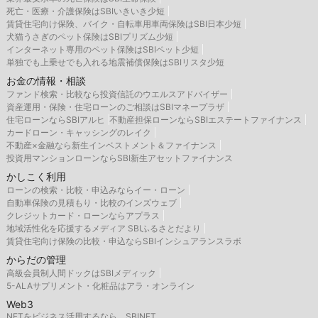
死亡・医療・介護保険はSBIいきいき少短
賃貸住宅向け保険、バイク・自転車用車両保険はSBI日本少短
犬猫うさぎのペット保険はSBIプリズム少短
インターネット専用のペット保険はSBIペット少短
単独でも上乗せでも入れる地震補償保険はSBIリスタ少短
お金の情報・相談
ファンド検索・比較なら投資信託のウエルスアドバイザー
資産運用・保険・住宅ローンのご相談はSBIマネープラザ
住宅ローンならSBIアルヒ
不動産担保ローンならSBIエステートファイナンス
カードローン・キャッシングのレイク
不動産×金融なら新生インベストメント＆ファイナンス
投資用マンションローンならSBI新生アセットファイナンス
かしこく利用
ローンの検索・比較・申込みならイー・ローン
自動車保険の見積もり・比較のインズウェブ
クレジットカード・ローンならアプラス
地域活性化を応援するメディア SBIふるさとだより
賃貸住宅向け保険の比較・申込ならSBIインシュアランスラボ
からだの管理
高級会員制人間ドックはSBIメディック
5-ALAサプリメント・化粧品はアラ・オンライン
Web3
NFTをビジネス活用するなら、SBINFT