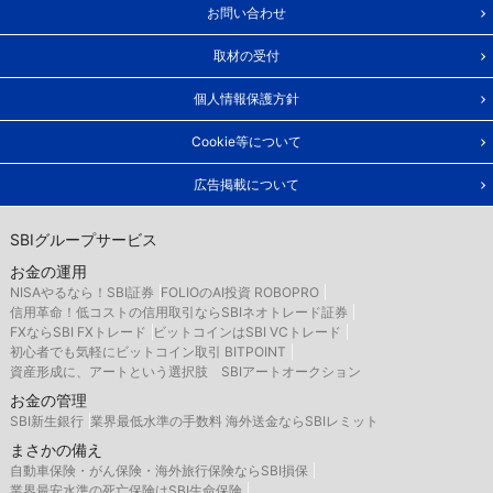
お問い合わせ
取材の受付
個人情報保護方針
Cookie等について
広告掲載について
SBIグループサービス
お金の運用
NISAやるなら！SBI証券
FOLIOのAI投資 ROBOPRO
信用革命！低コストの信用取引ならSBIネオトレード証券
FXならSBI FXトレード
ビットコインはSBI VCトレード
初心者でも気軽にビットコイン取引 BITPOINT
資産形成に、アートという選択肢 SBIアートオークション
お金の管理
SBI新生銀行
業界最低水準の手数料 海外送金ならSBIレミット
まさかの備え
自動車保険・がん保険・海外旅行保険ならSBI損保
業界最安水準の死亡保険はSBI生命保険