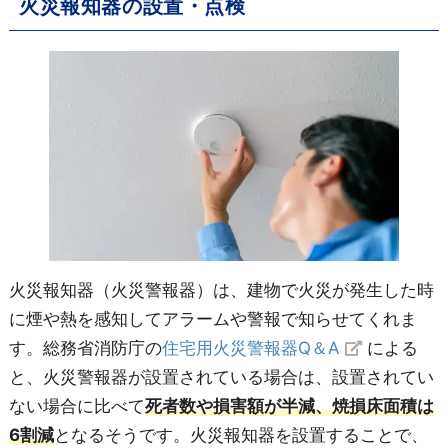
火災報知器の設置・点検
火災報知器（火災警報器）は、建物で火災が発生した時
に煙や熱を感知してアラームや警報で知らせてくれま
す。総務省消防庁の
住宅用火災警報器Q＆A
による
と、火災警報器が設置されている場合は、設置されてい
ない場合に比べて
死者数や損害額が半減、焼損床面積は
6割減
となるそうです。火災報知器を設置することで、