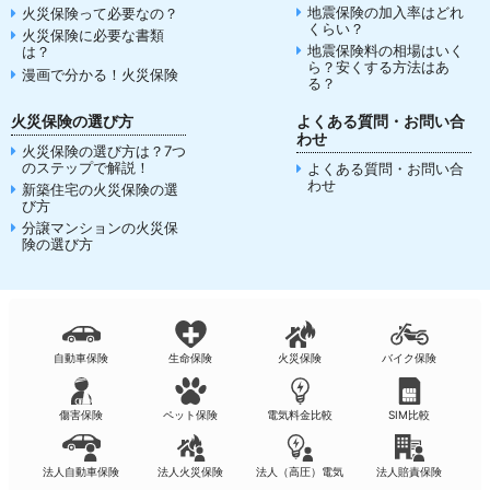
地震保険の加入率はどれ
火災保険って必要なの？
くらい？
火災保険に必要な書類
地震保険料の相場はいく
は？
ら？安くする方法はあ
漫画で分かる！火災保険
る？
火災保険の選び方
よくある質問・お問い合
わせ
火災保険の選び方は？7つ
のステップで解説！
よくある質問・お問い合
わせ
新築住宅の火災保険の選
び方
分譲マンションの火災保
険の選び方
自動車保険
生命保険
火災保険
バイク保険
傷害保険
ペット保険
電気料金比較
SIM比較
法人自動車保険
法人火災保険
法人（高圧）電気
法人賠責保険