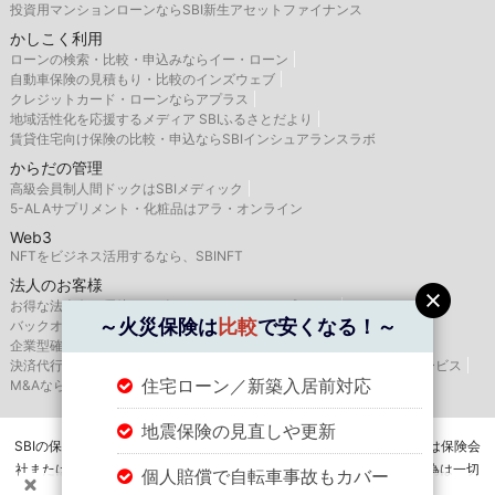
投資用マンションローンならSBI新生アセットファイナンス
かしこく利用
ローンの検索・比較・申込みならイー・ローン
自動車保険の見積もり・比較のインズウェブ
クレジットカード・ローンならアプラス
地域活性化を応援するメディア SBIふるさとだより
賃貸住宅向け保険の比較・申込ならSBIインシュアランスラボ
からだの管理
高級会員制人間ドックはSBIメディック
5-ALAサプリメント・化粧品はアラ・オンライン
Web3
NFTをビジネス活用するなら、SBINFT
法人のお客様
お得な法人向け優待サービスならSBIバリュープレイス
～火災保険は
比較
で安くなる！～
バックオフィス支援はSBIビジネス・ソリューションズ
企業型確定拠出年金のSBIベネフィット・システムズ
決済代行サービスはゼウス
航空機・船舶リースならSBIリーシングサービス
住宅ローン／新築入居前対応
M&AならSBI辻・本郷M&A
地震保険の見直しや更新
SBIの保険比較インズウェブを運営するSBIホールディングス株式会社は保険会
社または保険代理店ではありませんので、保険の媒介・募集・販売行為は一切
個人賠償で自転車事故もカバー
行いません。