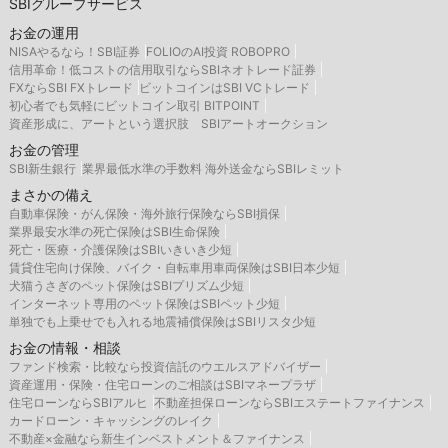
SBIグループサービス
お金の運用
NISAやるなら！SBI証券
FOLIOのAI投資 ROBOPRO
信用革命！低コストの信用取引ならSBIネオトレード証券
FXならSBI FXトレード
ビットコインはSBI VCトレード
初心者でも気軽にビットコイン取引 BITPOINT
資産形成に、アートという選択肢 SBIアートオークション
お金の管理
SBI新生銀行
業界最低水準の手数料 海外送金ならSBIレミット
まさかの備え
自動車保険・がん保険・海外旅行保険ならSBI損保
業界最安水準の死亡保険はSBI生命保険
死亡・医療・介護保険はSBIいきいき少短
賃貸住宅向け保険、バイク・自転車用車両保険はSBI日本少短
犬猫うさぎのペット保険はSBIプリズム少短
インターネット専用のペット保険はSBIペット少短
単独でも上乗せでも入れる地震補償保険はSBIリスタ少短
お金の情報・相談
ファンド検索・比較なら投資信託のウエルスアドバイザー
資産運用・保険・住宅ローンのご相談はSBIマネープラザ
住宅ローンならSBIアルヒ
不動産担保ローンならSBIエステートファイナンス
カードローン・キャッシングのレイク
不動産×金融なら新生インベストメント＆ファイナンス