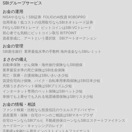
SBIグループサービス
お金の運用
NISAやるなら！SBI証券
FOLIOのAI投資 ROBOPRO
信用革命！低コストの信用取引ならSBIネオトレード証券
FXならSBI FXトレード
ビットコインはSBI VCトレード
初心者でも気軽にビットコイン取引 BITPOINT
資産形成に、アートという選択肢 SBIアートオークション
お金の管理
SBI新生銀行
業界最低水準の手数料 海外送金ならSBIレミット
まさかの備え
自動車保険・がん保険・海外旅行保険ならSBI損保
業界最安水準の死亡保険はSBI生命保険
死亡・医療・介護保険はSBIいきいき少短
賃貸住宅向け保険、バイク・自転車用車両保険はSBI日本少短
犬猫うさぎのペット保険はSBIプリズム少短
インターネット専用のペット保険はSBIペット少短
単独でも上乗せでも入れる地震補償保険はSBIリスタ少短
お金の情報・相談
ファンド検索・比較なら投資信託のウエルスアドバイザー
資産運用・保険・住宅ローンのご相談はSBIマネープラザ
住宅ローンならSBIアルヒ
不動産担保ローンならSBIエステートファイナンス
カードローン・キャッシングのレイク
不動産×金融なら新生インベストメント＆ファイナンス