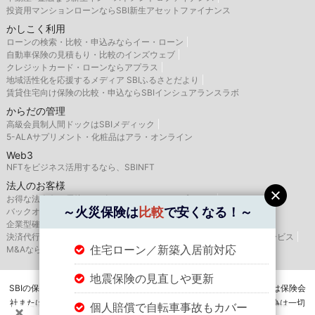
投資用マンションローンならSBI新生アセットファイナンス
かしこく利用
ローンの検索・比較・申込みならイー・ローン
自動車保険の見積もり・比較のインズウェブ
クレジットカード・ローンならアプラス
地域活性化を応援するメディア SBIふるさとだより
賃貸住宅向け保険の比較・申込ならSBIインシュアランスラボ
からだの管理
高級会員制人間ドックはSBIメディック
5-ALAサプリメント・化粧品はアラ・オンライン
Web3
NFTをビジネス活用するなら、SBINFT
法人のお客様
お得な法人向け優待サービスならSBIバリュープレイス
～火災保険は
比較
で安くなる！～
バックオフィス支援はSBIビジネス・ソリューションズ
企業型確定拠出年金のSBIベネフィット・システムズ
決済代行サービスはゼウス
航空機・船舶リースならSBIリーシングサービス
住宅ローン／新築入居前対応
M&AならSBI辻・本郷M&A
地震保険の見直しや更新
SBIの保険比較インズウェブを運営するSBIホールディングス株式会社は保険会
社または保険代理店ではありませんので、保険の媒介・募集・販売行為は一切
個人賠償で自転車事故もカバー