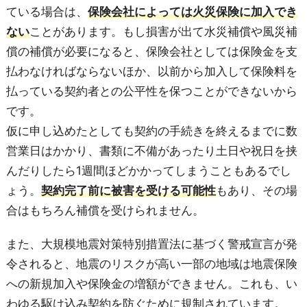
ている場合は、
保険会社によっては火災保険に加入でき
ない
ことがあります。もし損害が出て水災補償や風災補
償の補償が必要になると、保険会社としては保険金を支
払わなければならないほか、以前から加入して保険料を
払っている契約者との公平性を保つことができないから
です。
仮に申し込めたとしても契約の手続きを終えるまでに数
営業日はかかり、書類に不備があったり土日や祝日を挟
んだりしたら1週間ほどかかってしまうこともあるでし
ょう。
契約完了前に被害を受ける可能性
もあり、その場
合はもちろん補償を受けられません。
また、大規模地震対策特別措置法に基づく警戒宣言が発
令されると、地震のリスクが高い一部の地域は地震保険
への新規加入や保険金の増額ができません。これも、い
わゆる駆け込み契約を防ぐために規制されています。