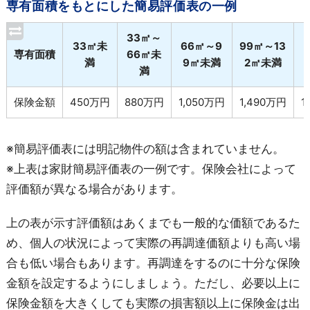
専有面積をもとにした簡易評価表の一例
33㎡～
33㎡未
66㎡～9
99㎡～13
専有面積
66㎡未
満
9㎡未満
2㎡未満
満
保険金額
450万円
880万円
1,050万円
1,490万円
1
※簡易評価表には明記物件の額は含まれていません。
※上表は家財簡易評価表の一例です。保険会社によって
評価額が異なる場合があります。
上の表が示す評価額はあくまでも一般的な価額であるた
め、個人の状況によって実際の再調達価額よりも高い場
合も低い場合もあります。再調達をするのに十分な保険
金額を設定するようにしましょう。ただし、必要以上に
保険金額を大きくしても実際の損害額以上に保険金は出