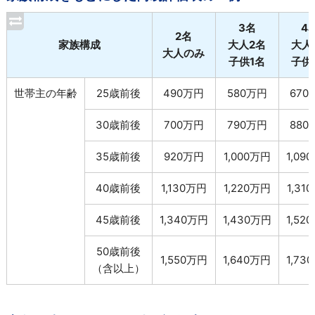
3名
4
2名
家族構成
大人2名
大人
大人のみ
子供1名
子供
世帯主の年齢
25歳前後
490万円
580万円
670
30歳前後
700万円
790万円
880
35歳前後
920万円
1,000万円
1,09
40歳前後
1,130万円
1,220万円
1,31
45歳前後
1,340万円
1,430万円
1,52
50歳前後
1,550万円
1,640万円
1,73
（含以上）