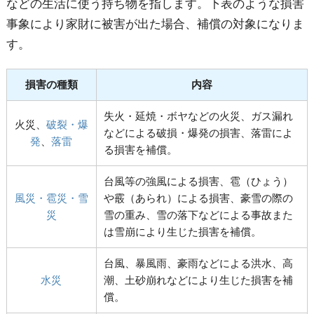
などの生活に使う持ち物を指します。下表のような損害
事象により家財に被害が出た場合、補償の対象になりま
す。
損害の種類
内容
失火・延焼・ボヤなどの火災、ガス漏れ
火災、
破裂・爆
などによる破損・爆発の損害、落雷によ
発
、
落雷
る損害を補償。
台風等の強風による損害、雹（ひょう）
風災・雹災・雪
や霰（あられ）による損害、豪雪の際の
災
雪の重み、雪の落下などによる事故また
は雪崩により生じた損害を補償。
台風、暴風雨、豪雨などによる洪水、高
水災
潮、土砂崩れなどにより生じた損害を補
償。