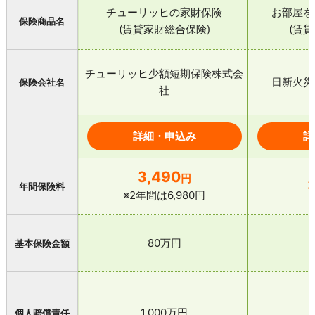
チューリッヒの家財保険
お部屋を
保険商品名
(賃貸家財総合保険)
(賃
チューリッヒ少額短期保険株式会
日新火災
保険会社名
社
詳細・申込み
詳
3,490
円
年間保険料
※2年間は6,980円
80万円
基本保険金額
1,000万円
個人賠償責任