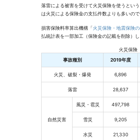
落雷による被害を受けて火災保険を使うという
は火災による保険金の支払件数よりも多いので
損害保険料率算出機構「
火災保険・地震保険の
払統計表を一部加工（保険金の記載を削除）し
火災保険
事故種別
2019年度
火災、破裂・爆発
6,896
落雷
28,637
風災・雹災
497,798
自然災害
雪災
9,205
水災
21,330