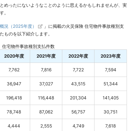
とめったにないようなことのように思えるかもしれませんが、実
す。
概況（2025年度）
」に掲載の火災保険 住宅物件事故種別支
たものを以下紹介します。
 住宅物件事故種別支払件数
2020年度
2021年度
2022年度
2023年度
7,762
7,816
7,722
7,594
36,947
37,027
43,515
51,344
196,418
116,448
201,304
141,405
78,748
87,062
56,757
30,751
4,444
2,555
4,749
7,618