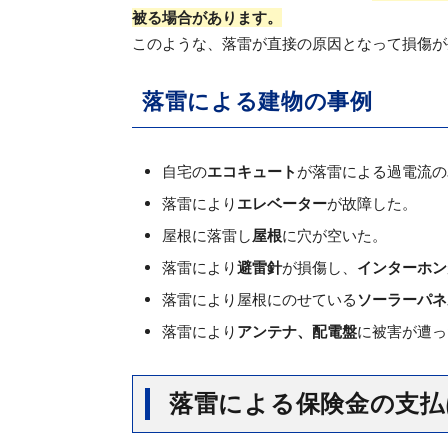
被る場合があります。
このような、落雷が直接の原因となって損傷が
落雷による建物の事例
自宅の
エコキュート
が落雷による過電流の
落雷により
エレベーター
が故障した。
屋根に落雷し
屋根
に穴が空いた。
落雷により
避雷針
が損傷し、
インターホン
落雷により屋根にのせている
ソーラーパネ
落雷により
アンテナ、配電盤
に被害が遭っ
落雷による保険金の支払