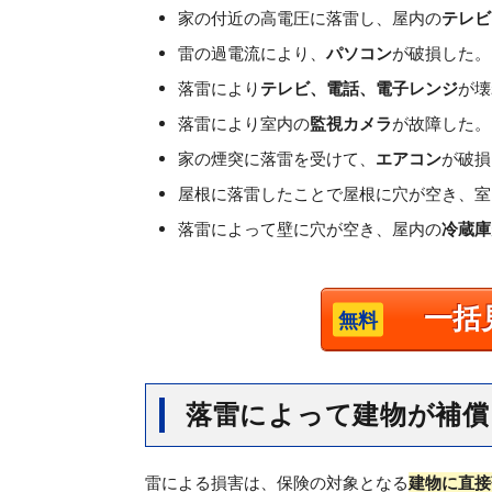
家の付近の高電圧に落雷し、屋内の
テレビ
雷の過電流により、
パソコン
が破損した。
落雷により
テレビ、電話、電子レンジ
が壊
落雷により室内の
監視カメラ
が故障した。
家の煙突に落雷を受けて、
エアコン
が破損
屋根に落雷したことで屋根に穴が空き、室
落雷によって壁に穴が空き、屋内の
冷蔵庫
一括
落雷によって建物が補償
雷による損害は、保険の対象となる
建物に直接