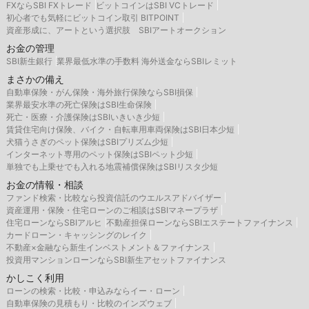
FXならSBI FXトレード
ビットコインはSBI VCトレード
初心者でも気軽にビットコイン取引 BITPOINT
資産形成に、アートという選択肢 SBIアートオークション
お金の管理
SBI新生銀行
業界最低水準の手数料 海外送金ならSBIレミット
まさかの備え
自動車保険・がん保険・海外旅行保険ならSBI損保
業界最安水準の死亡保険はSBI生命保険
死亡・医療・介護保険はSBIいきいき少短
賃貸住宅向け保険、バイク・自転車用車両保険はSBI日本少短
犬猫うさぎのペット保険はSBIプリズム少短
インターネット専用のペット保険はSBIペット少短
単独でも上乗せでも入れる地震補償保険はSBIリスタ少短
お金の情報・相談
ファンド検索・比較なら投資信託のウエルスアドバイザー
資産運用・保険・住宅ローンのご相談はSBIマネープラザ
住宅ローンならSBIアルヒ
不動産担保ローンならSBIエステートファイナンス
カードローン・キャッシングのレイク
不動産×金融なら新生インベストメント＆ファイナンス
投資用マンションローンならSBI新生アセットファイナンス
かしこく利用
ローンの検索・比較・申込みならイー・ローン
自動車保険の見積もり・比較のインズウェブ