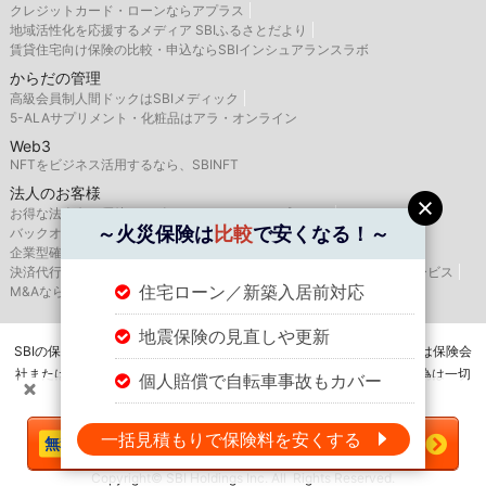
クレジットカード・ローンならアプラス
地域活性化を応援するメディア SBIふるさとだより
賃貸住宅向け保険の比較・申込ならSBIインシュアランスラボ
からだの管理
高級会員制人間ドックはSBIメディック
5-ALAサプリメント・化粧品はアラ・オンライン
Web3
NFTをビジネス活用するなら、SBINFT
法人のお客様
お得な法人向け優待サービスならSBIバリュープレイス
～火災保険は
比較
で安くなる！～
バックオフィス支援はSBIビジネス・ソリューションズ
企業型確定拠出年金のSBIベネフィット・システムズ
決済代行サービスはゼウス
航空機・船舶リースならSBIリーシングサービス
住宅ローン／新築入居前対応
M&AならSBI辻・本郷M&A
地震保険の見直しや更新
SBIの保険比較インズウェブを運営するSBIホールディングス株式会社は保険会
社または保険代理店ではありませんので、保険の媒介・募集・販売行為は一切
個人賠償で自転車事故もカバー
行いません。
＼火災保険は
比較
で安くなる！／
一括見積もりで保険料を安くする
今すぐ一括見積もりへ
Copyright© SBI Holdings Inc. All Rights Reserved.