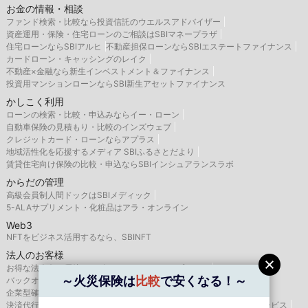
お金の情報・相談
ファンド検索・比較なら投資信託のウエルスアドバイザー
資産運用・保険・住宅ローンのご相談はSBIマネープラザ
住宅ローンならSBIアルヒ
不動産担保ローンならSBIエステートファイナンス
カードローン・キャッシングのレイク
不動産×金融なら新生インベストメント＆ファイナンス
投資用マンションローンならSBI新生アセットファイナンス
かしこく利用
ローンの検索・比較・申込みならイー・ローン
自動車保険の見積もり・比較のインズウェブ
クレジットカード・ローンならアプラス
地域活性化を応援するメディア SBIふるさとだより
賃貸住宅向け保険の比較・申込ならSBIインシュアランスラボ
からだの管理
高級会員制人間ドックはSBIメディック
5-ALAサプリメント・化粧品はアラ・オンライン
Web3
NFTをビジネス活用するなら、SBINFT
法人のお客様
お得な法人向け優待サービスならSBIバリュープレイス
～火災保険は
比較
で安くなる！～
バックオフィス支援はSBIビジネス・ソリューションズ
企業型確定拠出年金のSBIベネフィット・システムズ
決済代行サービスはゼウス
航空機・船舶リースならSBIリーシングサービス