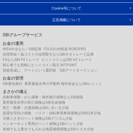
Cookie等について
広告掲載について
SBIグループサービス
お金の運用
NISAやるなら！SBI証券
FOLIOのAI投資 ROBOPRO
信用革命！低コストの信用取引ならSBIネオトレード証券
FXならSBI FXトレード
ビットコインはSBI VCトレード
初心者でも気軽にビットコイン取引 BITPOINT
資産形成に、アートという選択肢 SBIアートオークション
お金の管理
SBI新生銀行
業界最低水準の手数料 海外送金ならSBIレミット
まさかの備え
自動車保険・がん保険・海外旅行保険ならSBI損保
業界最安水準の死亡保険はSBI生命保険
死亡・医療・介護保険はSBIいきいき少短
賃貸住宅向け保険、バイク・自転車用車両保険はSBI日本少短
犬猫うさぎのペット保険はSBIプリズム少短
インターネット専用のペット保険はSBIペット少短
単独でも上乗せでも入れる地震補償保険はSBIリスタ少短