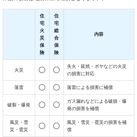
住
住
宅
宅
火
総
内容
災
合
保
保
険
険
失火・延焼・ボヤなどの火災
火災
◯
◯
の損害に対応
落雷
◯
◯
落雷による損害に補償
ガス漏れなどによる破損・爆
破裂・爆発
◯
◯
発の損害を補償
風災・雪
風災・雪災・雹災の損害を補
◯
◯
災・雹災
償