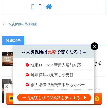
-
火災保険の基礎知識
関連記事
～火災保険は
比較
で安くなる！～
火災保険の基礎知識
お庭やベランダでBBQ！気を付ける
住宅ローン／新築入居前対応
ことは？
地震保険の見直しや更新
火災保険の基礎知識
個人賠償で自転車事故もカバー
＼火災保険は
比較
で安くなる！／
引越ししたら火災保険の契約はどう
すればいいの？
一括見積もりで保険料を安くする
今すぐ一括見積もりへ