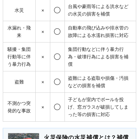
台風や豪雨等による洪水など
水災
×
◯
の水災の損害を補償
水漏れ・飛
自動車の飛び込みや排水管の
×
◯
来
故障による水濡れ損害に対応
騒擾・集団
集団行動などに伴う暴力行
行動等に伴
×
◯
為・破壊行為による損害を補
う暴力行為
償
盗難による盗取や損傷・汚損
盗難
×
◯
などの損害を補償
子どもが室内でボールを投
不測かつ突
×
◯
げ、窓ガラスが破損してしま
発的な事故
った等の損害に対応
火災保険の水災補償とは？補償