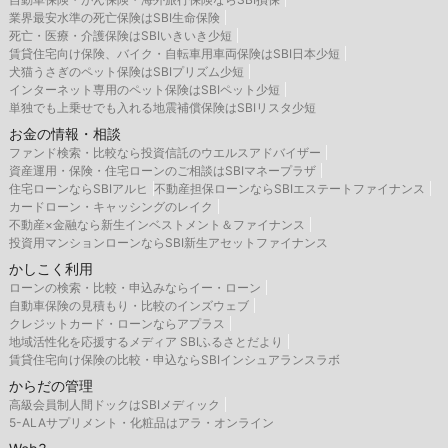
業界最安水準の死亡保険はSBI生命保険
死亡・医療・介護保険はSBIいきいき少短
賃貸住宅向け保険、バイク・自転車用車両保険はSBI日本少短
犬猫うさぎのペット保険はSBIプリズム少短
インターネット専用のペット保険はSBIペット少短
単独でも上乗せでも入れる地震補償保険はSBIリスタ少短
お金の情報・相談
ファンド検索・比較なら投資信託のウエルスアドバイザー
資産運用・保険・住宅ローンのご相談はSBIマネープラザ
住宅ローンならSBIアルヒ
不動産担保ローンならSBIエステートファイナンス
カードローン・キャッシングのレイク
不動産×金融なら新生インベストメント＆ファイナンス
投資用マンションローンならSBI新生アセットファイナンス
かしこく利用
ローンの検索・比較・申込みならイー・ローン
自動車保険の見積もり・比較のインズウェブ
クレジットカード・ローンならアプラス
地域活性化を応援するメディア SBIふるさとだより
賃貸住宅向け保険の比較・申込ならSBIインシュアランスラボ
からだの管理
高級会員制人間ドックはSBIメディック
5-ALAサプリメント・化粧品はアラ・オンライン