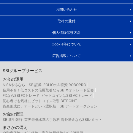
お問い合わせ
取材の受付
個人情報保護方針
Cookie等について
広告掲載について
SBIグループサービス
お金の運用
NISAやるなら！SBI証券
FOLIOのAI投資 ROBOPRO
信用革命！低コストの信用取引ならSBIネオトレード証券
FXならSBI FXトレード
ビットコインはSBI VCトレード
初心者でも気軽にビットコイン取引 BITPOINT
資産形成に、アートという選択肢 SBIアートオークション
お金の管理
SBI新生銀行
業界最低水準の手数料 海外送金ならSBIレミット
まさかの備え
自動車保険・がん保険・海外旅行保険ならSBI損保