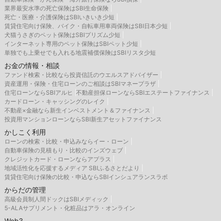
業界最安水準の死亡保険はSBI生命保険
死亡・医療・介護保険はSBIいきいき少短
賃貸住宅向け保険、バイク・自転車用車両保険はSBI日本少短
犬猫うさぎのペット保険はSBIプリズム少短
インターネット専用のペット保険はSBIペット少短
単独でも上乗せでも入れる地震補償保険はSBIリスタ少短
お金の情報・相談
ファンド検索・比較なら投資信託のウエルスアドバイザー
資産運用・保険・住宅ローンのご相談はSBIマネープラザ
住宅ローンならSBIアルヒ
不動産担保ローンならSBIエステートファイナンス
カードローン・キャッシングのレイク
不動産×金融なら新生インベストメント＆ファイナンス
投資用マンションローンならSBI新生アセットファイナンス
かしこく利用
ローンの検索・比較・申込みならイー・ローン
自動車保険の見積もり・比較のインズウェブ
クレジットカード・ローンならアプラス
地域活性化を応援するメディア SBIふるさとだより
賃貸住宅向け保険の比較・申込ならSBIインシュアランスラボ
からだの管理
高級会員制人間ドックはSBIメディック
5-ALAサプリメント・化粧品はアラ・オンライン
Web3