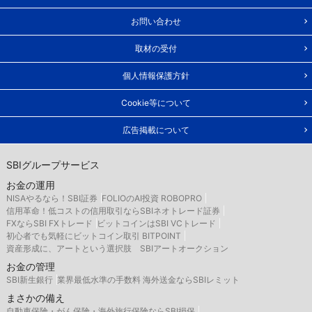
お問い合わせ
取材の受付
個人情報保護方針
Cookie等について
広告掲載について
SBIグループサービス
お金の運用
NISAやるなら！SBI証券
FOLIOのAI投資 ROBOPRO
信用革命！低コストの信用取引ならSBIネオトレード証券
FXならSBI FXトレード
ビットコインはSBI VCトレード
初心者でも気軽にビットコイン取引 BITPOINT
資産形成に、アートという選択肢 SBIアートオークション
お金の管理
SBI新生銀行
業界最低水準の手数料 海外送金ならSBIレミット
まさかの備え
自動車保険・がん保険・海外旅行保険ならSBI損保