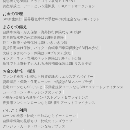
初心者でも気軽にビットコイン取引 BITPOINT
資産形成に、アートという選択肢 SBIアートオークション
お金の管理
SBI新生銀行
業界最低水準の手数料 海外送金ならSBIレミット
まさかの備え
自動車保険・がん保険・海外旅行保険ならSBI損保
業界最安水準の死亡保険はSBI生命保険
死亡・医療・介護保険はSBIいきいき少短
賃貸住宅向け保険、バイク・自転車用車両保険はSBI日本少短
犬猫うさぎのペット保険はSBIプリズム少短
インターネット専用のペット保険はSBIペット少短
単独でも上乗せでも入れる地震補償保険はSBIリスタ少短
お金の情報・相談
ファンド検索・比較なら投資信託のウエルスアドバイザー
資産運用・保険・住宅ローンのご相談はSBIマネープラザ
住宅ローンならSBIアルヒ
不動産担保ローンならSBIエステートファイナンス
カードローン・キャッシングのレイク
不動産×金融なら新生インベストメント＆ファイナンス
投資用マンションローンならSBI新生アセットファイナンス
かしこく利用
ローンの検索・比較・申込みならイー・ローン
自動車保険の見積もり・比較のインズウェブ
クレジットカード・ローンならアプラス