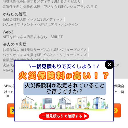
地域活性化を応援するメディア SBIふるさとだより
賃貸住宅向け保険の比較・申込ならSBIインシュアランスラボ
からだの管理
高級会員制人間ドックはSBIメディック
5-ALAサプリメント・化粧品はアラ・オンライン
Web3
NFTをビジネス活用するなら、SBINFT
法人のお客様
お得な法人向け優待サービスならSBIバリュープレイス
バックオフィス支援はSBIビジネス・ソリューションズ
企業型確定拠出年金のSBIベネフィット・システムズ
決済代行サービスはゼウス
航空機・船舶リースならSBIリーシングサービス
M&AならSBI辻・本郷M&A
SBIの保険比較インズウェブを運営するSBIホールディングス株式会社は保険会
社または保険代理店ではありませんので、保険の媒介・募集・販売行為は一切
行いません。
＼火災保険は
比較
で安くなる！／
今すぐ一括見積もりへ
Copyright© SBI Holdings Inc. All Rights Reserved.