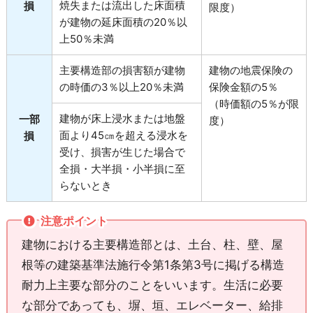
焼失または流出した床面積
損
限度）
が建物の延床面積の20％以
上50％未満
主要構造部の損害額が建物
建物の地震保険の
の時価の3％以上20％未満
保険金額の5％
（時価額の5％が限
建物が床上浸水または地盤
一部
度）
面より45㎝を超える浸水を
損
受け、損害が生じた場合で
全損・大半損・小半損に至
らないとき
注意ポイント
建物における主要構造部とは、土台、柱、壁、屋
根等の建築基準法施行令第1条第3号に掲げる構造
耐力上主要な部分のことをいいます。生活に必要
な部分であっても、塀、垣、エレベーター、給排