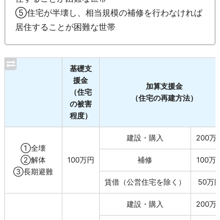
⑤住宅が半壊し、相当規模の補修を行わなければ
居住することが困難な世帯
基礎支
援金
加算支援金
（住宅
（住宅の再建方法）
の被害
程度）
建設・購入
200万
①全壊
②解体
100万円
補修
100万
③長期避難
賃借（公営住宅を除く）
50万
建設・購入
200万