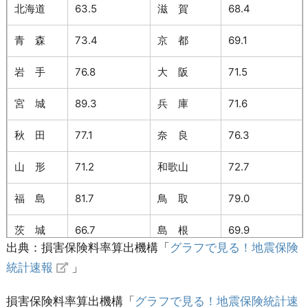
北海道
63.5
滋 賀
68.4
山 梨
37.0
熊 本
43.4
青 森
73.4
京 都
69.1
長 野
29.6
大 分
31.4
岩 手
76.8
大 阪
71.5
岐 阜
41.5
宮 崎
29.4
宮 城
89.3
兵 庫
71.6
静 岡
32.9
鹿児島
30.5
秋 田
77.1
奈 良
76.3
愛 知
44.8
沖 縄
18.6
山 形
71.2
和歌山
72.7
三 重
34.0
合 計
35.4
福 島
81.7
鳥 取
79.0
茨 城
66.7
島 根
69.9
出典：損害保険料率算出機構「
グラフで見る！地震保険
栃 木
74.9
岡 山
69.7
統計速報
」
群 馬
68.3
広 島
76.7
損害保険料率算出機構「
グラフで見る！地震保険統計速