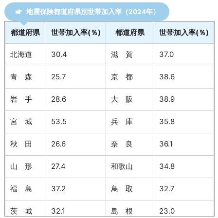
地震保険都道府県別世帯加入率（2024年）
都道府県
世帯加入率(％)
都道府県
世帯加入率(％)
北海道
30.4
滋 賀
37.0
青 森
25.7
京 都
38.6
岩 手
28.6
大 阪
38.9
宮 城
53.5
兵 庫
35.8
秋 田
26.6
奈 良
36.1
山 形
27.4
和歌山
34.8
福 島
37.2
鳥 取
32.7
茨 城
32.1
島 根
23.0