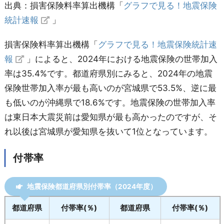
出典：損害保険料率算出機構「
グラフで見る！地震保険
栃 木
34.5
岡 山
31.9
統計速報
」
群 馬
28.7
広 島
35.6
損害保険料率算出機構「
グラフで見る！地震保険統計速
報
」によると、2024年における地震保険の世帯加入
埼 玉
33.7
山 口
31.2
率は35.4%です。都道府県別にみると、2024年の地震
千 葉
35.9
徳 島
32.8
保険世帯加入率が最も高いのが宮城県で53.5%、逆に最
も低いのが沖縄県で18.6%です。地震保険の世帯加入率
東 京
36.6
香 川
37.2
は東日本大震災前は愛知県が最も高かったのですが、そ
神奈川
37.3
愛 媛
31.2
れ以後は宮城県が愛知県を抜いて1位となっています。
新 潟
28.7
高 知
29.2
付帯率
富 山
28.9
福 岡
39.6
地震保険都道府県別付帯率（2024年度）
石 川
32.5
佐 賀
31.2
都道府県
付帯率(％)
都道府県
付帯率(％)
福 井
36.2
長 崎
21.7