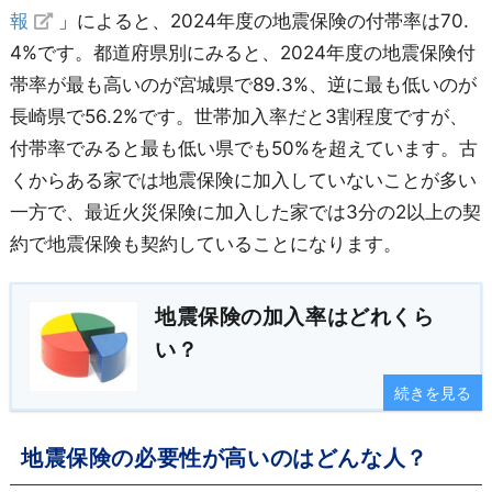
報
」によると、2024年度の地震保険の付帯率は70.
埼 玉
65.6
山 口
71.3
4%です。都道府県別にみると、2024年度の地震保険付
千 葉
65.4
徳 島
77.2
帯率が最も高いのが宮城県で89.3%、逆に最も低いのが
長崎県で56.2%です。世帯加入率だと3割程度ですが、
東 京
62.2
香 川
77.0
付帯率でみると最も低い県でも50%を超えています。古
神奈川
64.0
愛 媛
77.4
くからある家では地震保険に加入していないことが多い
一方で、最近火災保険に加入した家では3分の2以上の契
新 潟
75.2
高 知
87.6
約で地震保険も契約していることになります。
富 山
67.6
福 岡
77.4
地震保険の加入率はどれくら
石 川
66.6
佐 賀
65.4
い？
福 井
73.4
長 崎
56.2
続きを見る
山 梨
74.1
熊 本
87.8
地震保険の必要性が高いのはどんな人？
長 野
71.0
大 分
78.1