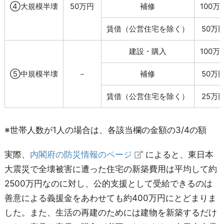
④大規模半壊
50万円
補修
100万
賃借（公営住宅を除く）
50万
建設・購入
100万
⑤中規模半壊
－
補修
50万
賃借（公営住宅を除く）
25万
※世帯人数が1人の場合は、各該当欄の金額の3/4の額
実際、
内閣府の防災情報のページ
によると、東日本
大震災で全壊被害に遭った住宅の新築費用は平均して約
2500万円なのに対し、公的支援として受給できるのは
善意による義援金をあわせても約400万円にとどまりま
した。また、生活の再建のためには建物を新築するだけ