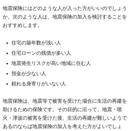
地震保険にはどのような人が入った方がいいのでしょう
岐 阜
80.2
宮 崎
85.4
か。次のような人は、地震保険の加入を検討することを
静 岡
69.1
鹿児島
85.8
おすすめします。
愛 知
77.1
沖 縄
58.5
住宅の築年数が浅い人
三 重
76.4
合 計
70.4
住宅ローンの残債が多い人
地震発生リスクが高い地域に住む人
預金が少ない人
頼れる身寄りがいない人
地震保険は、地震等で被害を受けた場合に生活の再建を
助けるための保険です。その目的に沿って、地震・噴
火・津波の被害を受けた後、生活の再建が難しいようで
あるのならば地震保険の加入を考えた方がよいでしょ