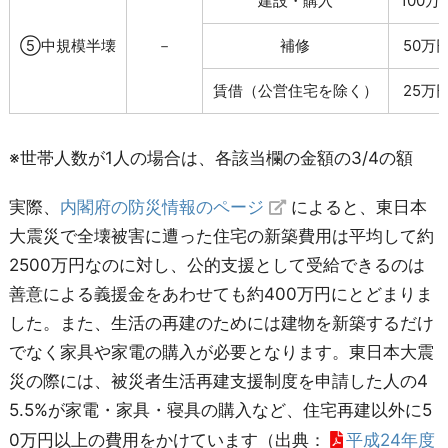
建設・購入
100万
⑤中規模半壊
－
補修
50万
賃借（公営住宅を除く）
25万
※世帯人数が1人の場合は、各該当欄の金額の3/4の額
実際、
内閣府の防災情報のページ
によると、東日本
大震災で全壊被害に遭った住宅の新築費用は平均して約
2500万円なのに対し、公的支援として受給できるのは
善意による義援金をあわせても約400万円にとどまりま
した。また、生活の再建のためには建物を新築するだけ
でなく家具や家電の購入が必要となります。東日本大震
災の際には、被災者生活再建支援制度を申請した人の4
5.5%が家電・家具・寝具の購入など、住宅再建以外に5
0万円以上の費用をかけています（出典：
平成24年度