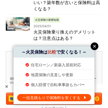
いい？築年数が古いと保険料は高
くなる？
火災保険の基礎知識
2025/04/01
火災保険乗り換えのデメリット
は？注意点はある？
～火災保険は
比較
で安くなる！～
住宅ローン／新築入居前対応
地震保険の見直しや更新
当社は個人情報の取扱いを適切に行う企業としてプライバシーマー
クの使用を認められた認定事業者です。
個人賠償で自転車事故もカバー
→「個人情報保護方針」
＼火災保険は
比較
で安くなる！／
一括見積もりで保険料を安くする
今すぐ一括見積もりへ