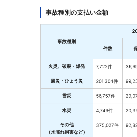
事故種別の支払い金額
2
事故種別
件数
火災、破裂・爆発
7,722件
36,
風災・ひょう災
201,304件
99,
雪災
56,757件
29,
水災
4,749件
20,
その他
375,027件
92,
（水濡れ損害など）