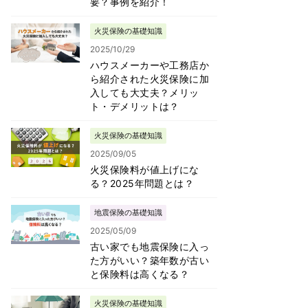
要？事例を紹介！
火災保険の基礎知識
2025/10/29
ハウスメーカーや工務店か
ら紹介された火災保険に加
入しても大丈夫？メリッ
あたり
ト・デメリットは？
険金
火災保険の基礎知識
9千円
2025/09/05
火災保険料が値上げにな
千円
る？2025年問題とは？
地震保険の基礎知識
千円
2025/05/09
古い家でも地震保険に入っ
0千円
た方がいい？築年数が古い
と保険料は高くなる？
千円
火災保険の基礎知識