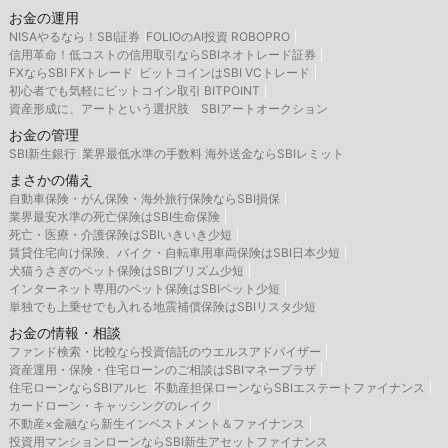
お金の運用
NISAやるなら！SBI証券
FOLIOのAI投資 ROBOPRO
信用革命！低コストの信用取引ならSBIネオトレード証券
FXならSBI FXトレード
ビットコインはSBI VCトレード
初心者でも気軽にビットコイン取引 BITPOINT
資産形成に、アートという選択肢 SBIアートオークション
お金の管理
SBI新生銀行
業界最低水準の手数料 海外送金ならSBIレミット
まさかの備え
自動車保険・がん保険・海外旅行保険ならSBI損保
業界最安水準の死亡保険はSBI生命保険
死亡・医療・介護保険はSBIいきいき少短
賃貸住宅向け保険、バイク・自転車用車両保険はSBI日本少短
犬猫うさぎのペット保険はSBIプリズム少短
インターネット専用のペット保険はSBIペット少短
単独でも上乗せでも入れる地震補償保険はSBIリスタ少短
お金の情報・相談
ファンド検索・比較なら投資信託のウエルスアドバイザー
資産運用・保険・住宅ローンのご相談はSBIマネープラザ
住宅ローンならSBIアルヒ
不動産担保ローンならSBIエステートファイナンス
カードローン・キャッシングのレイク
不動産×金融なら新生インベストメント＆ファイナンス
投資用マンションローンならSBI新生アセットファイナンス