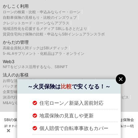
かしこく利用
ローンの検索・比較・申込みならイー・ローン
自動車保険の見積もり・比較のインズウェブ
クレジットカード・ローンならアプラス
地域活性化を応援するメディア SBIふるさとだより
賃貸住宅向け保険の比較・申込ならSBIインシュアランスラボ
からだの管理
高級会員制人間ドックはSBIメディック
5-ALAサプリメント・化粧品はアラ・オンライン
Web3
NFTをビジネス活用するなら、SBINFT
法人のお客様
お得な法人向け優待サービスならSBIバリュープレイス
～火災保険は
比較
で安くなる！～
バックオフィス支援はSBIビジネス・ソリューションズ
企業型確定拠出年金のSBIベネフィット・システムズ
決済代行サービスはゼウス
航空機・船舶リースならSBIリーシングサービス
住宅ローン／新築入居前対応
M&AならSBI辻・本郷M&A
地震保険の見直しや更新
SBIの保険比較インズウェブを運営するSBIホールディングス株式会社は保険会
社または保険代理店ではありませんので、保険の媒介・募集・販売行為は一切
個人賠償で自転車事故もカバー
行いません。
＼火災保険は
比較
で安くなる！／