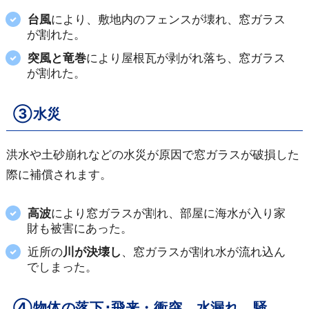
台風
により、敷地内のフェンスが壊れ、窓ガラス
が割れた。
突風と竜巻
により屋根瓦が剥がれ落ち、窓ガラス
が割れた。
③水災
洪水や土砂崩れなどの水災が原因で窓ガラスが破損した
際に補償されます。
高波
により窓ガラスが割れ、部屋に海水が入り家
財も被害にあった。
近所の
川が決壊し
、窓ガラスが割れ水が流れ込ん
でしまった。
④物体の落下･飛来・衝突、水漏れ、騒