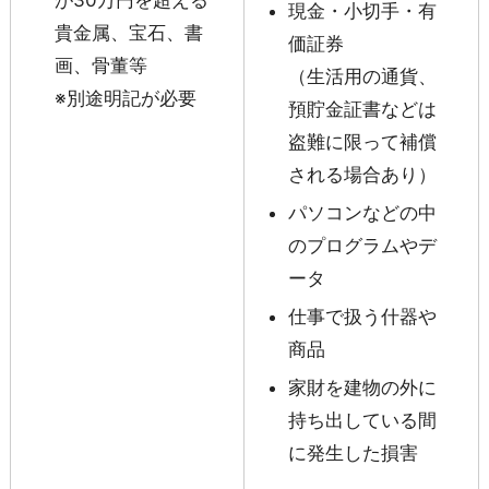
が30万円を超える
現金・小切手・有
貴金属、宝石、書
価証券
画、骨董等
（生活用の通貨、
※別途明記が必要
預貯金証書などは
盗難に限って補償
される場合あり）
パソコンなどの中
のプログラムやデ
ータ
仕事で扱う什器や
商品
家財を建物の外に
持ち出している間
に発生した損害