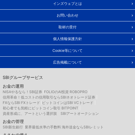
インズウェブとは
お問い合わせ
取材の受付
個人情報保護方針
Cookie等について
広告掲載について
SBIグループサービス
お金の運用
NISAやるなら！SBI証券
FOLIOのAI投資 ROBOPRO
信用革命！低コストの信用取引ならSBIネオトレード証券
FXならSBI FXトレード
ビットコインはSBI VCトレード
初心者でも気軽にビットコイン取引 BITPOINT
資産形成に、アートという選択肢 SBIアートオークション
お金の管理
SBI新生銀行
業界最低水準の手数料 海外送金ならSBIレミット
まさかの備え