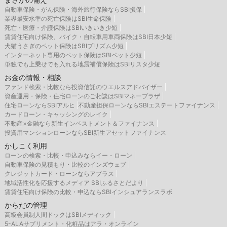
自動車保険・がん保険・海外旅行保険ならSBI損保
業界最安水準の死亡保険はSBI生命保険
死亡・医療・介護保険はSBIいきいき少短
賃貸住宅向け保険、バイク・自転車用車両保険はSBI日本少短
犬猫うさぎのペット保険はSBIプリズム少短
インターネット専用のペット保険はSBIペット少短
単独でも上乗せでも入れる地震補償保険はSBIリスタ少短
お金の情報・相談
ファンド検索・比較なら投資信託のウエルスアドバイザー
資産運用・保険・住宅ローンのご相談はSBIマネープラザ
住宅ローンならSBIアルヒ
不動産担保ローンならSBIエステートファイナンス
カードローン・キャッシングのレイク
不動産×金融なら新生インベストメント＆ファイナンス
投資用マンションローンならSBI新生アセットファイナンス
かしこく利用
ローンの検索・比較・申込みならイー・ローン
自動車保険の見積もり・比較のインズウェブ
クレジットカード・ローンならアプラス
地域活性化を応援するメディア SBIふるさとだより
賃貸住宅向け保険の比較・申込ならSBIインシュアランスラボ
からだの管理
高級会員制人間ドックはSBIメディック
5-ALAサプリメント・化粧品はアラ・オンライン