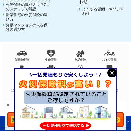
わせ
火災保険の選び方は？7つ
のステップで解説！
よくある質問・お問い合
わせ
新築住宅の火災保険の選
び方
分譲マンションの火災保
険の選び方
自動車保険
生命保険
火災保険
バイク保険
傷害保険
ペット保険
電気料金比較
SIM比較
法人自動車保険
法人火災保険
法人（高圧）電気
法人賠責保険
法人保険
＼火災保険は
比較
で安くなる！／
今すぐ一括見積もりへ
利用規約