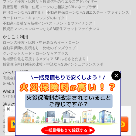
ファンド検索・比較なら投資信託のウエルスアドバイザー
資産運用・保険・住宅ローンのご相談はSBIマネープラザ
住宅ローンならSBIアルヒ
不動産担保ローンならSBIエステートファイナンス
カードローン・キャッシングのレイク
不動産×金融なら新生インベストメント＆ファイナンス
投資用マンションローンならSBI新生アセットファイナンス
かしこく利用
ローンの検索・比較・申込みならイー・ローン
自動車保険の見積もり・比較のインズウェブ
クレジットカード・ローンならアプラス
地域活性化を応援するメディア SBIふるさとだより
賃貸住宅向け保険の比較・申込ならSBIインシュアランスラボ
からだの管理
高級会員制人間ドックはSBIメディック
5-ALAサプリメント・化粧品はアラ・オンライン
Web3
NFTをビジネス活用するなら、SBINFT
法人のお客様
お得な法人向け優待サービスならSBIバリュープレイス
＼火災保険は
比較
で安くなる！／
バックオフィス支援はSBIビジネス・ソリューションズ
企業型確定拠出年金のSBIベネフィット・システムズ
今すぐ一括見積もりへ
決済代行サービスはゼウス
航空機・船舶リースならSBIリーシングサービス
M&AならSBI辻・本郷M&A