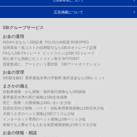
Cookie等について
広告掲載について
SBIグループサービス
お金の運用
NISAやるなら！SBI証券
FOLIOのAI投資 ROBOPRO
信用革命！低コストの信用取引ならSBIネオトレード証券
FXならSBI FXトレード
ビットコインはSBI VCトレード
初心者でも気軽にビットコイン取引 BITPOINT
資産形成に、アートという選択肢 SBIアートオークション
お金の管理
SBI新生銀行
業界最低水準の手数料 海外送金ならSBIレミット
まさかの備え
自動車保険・がん保険・海外旅行保険ならSBI損保
業界最安水準の死亡保険はSBI生命保険
死亡・医療・介護保険はSBIいきいき少短
賃貸住宅向け保険、バイク・自転車用車両保険はSBI日本少短
犬猫うさぎのペット保険はSBIプリズム少短
インターネット専用のペット保険はSBIペット少短
単独でも上乗せでも入れる地震補償保険はSBIリスタ少短
お金の情報・相談