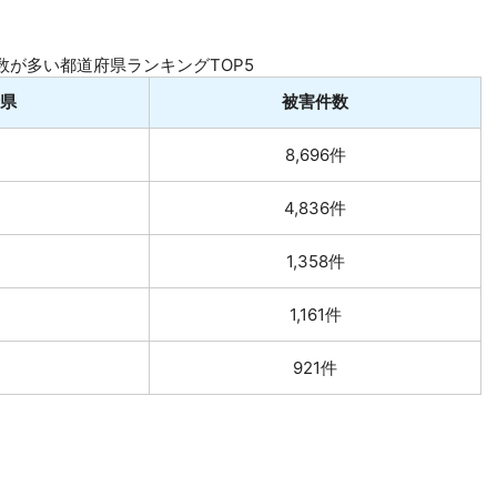
数が多い都道府県ランキングTOP5
県
被害件数
8,696件
4,836件
1,358件
1,161件
921件