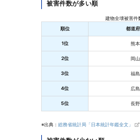
被害件数が多い順
建物全壊被害件
順位
都道府
1位
熊本
2位
岡山
3位
福島
4位
広島
5位
長野
※出典：
総務省統計局「日本統計年鑑全文」