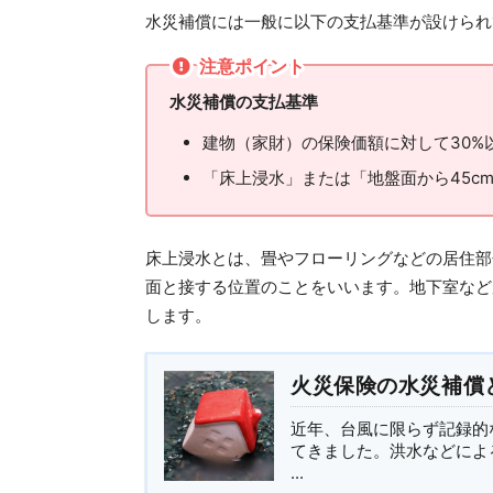
水災補償には一般に以下の支払基準が設けられ
注意ポイント
水災補償の支払基準
建物（家財）の保険価額に対して
30%
「床上浸水」または「地盤面から
45c
床上浸水とは、畳やフローリングなどの居住部
面と接する位置のことをいいます。地下室など
します。
火災保険の水災補償
近年、台風に限らず記録的
てきました。洪水などによ
...