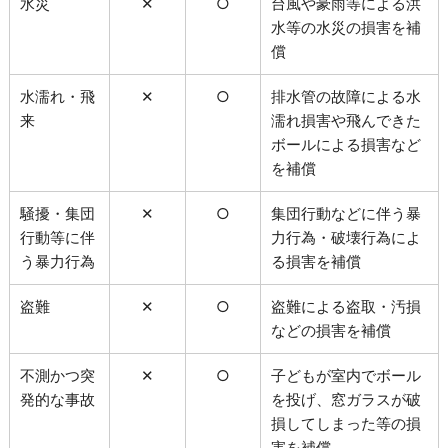
水災
✕
○
台風や豪雨等による洪
水等の水災の損害を補
償
水濡れ・飛
✕
○
排水管の故障による水
来
濡れ損害や飛んできた
ボールによる損害など
を補償
騒擾・集団
✕
○
集団行動などに伴う暴
行動等に伴
力行為・破壊行為によ
う暴力行為
る損害を補償
盗難
✕
○
盗難による盗取・汚損
などの損害を補償
不測かつ突
✕
○
子どもが室内でボール
発的な事故
を投げ、窓ガラスが破
損してしまった等の損
害を補償