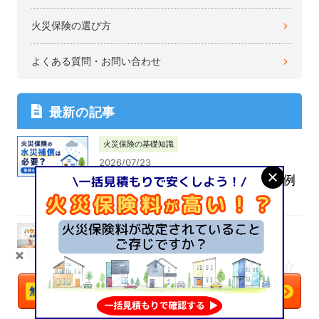
火災保険の選び方
よくある質問・お問い合わせ
最新の記事
火災保険の基礎知識
2026/07/23
火災保険の水災補償は必要？事例
を紹介！
火災保険の基礎知識
2025/10/29
＼火災保険は
比較
で安くなる！／
ハウスメーカーや工務店から紹介
された火災保険に加入しても大丈
今すぐ一括見積もりへ
夫？メリット・デメリットは？