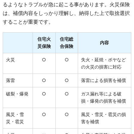
るようなトラブルが急に起こる事があります。火災保険
は、補償内容をしっかり理解し、納得した上で取捨選択
することが重要です。
住宅火
住宅総
内容
災保険
合保険
火災
○
○
失火・延焼・ボヤなど
の火災の損害に対応
落雷
○
○
落雷による損害を補償
破裂・爆発
○
○
ガス漏れ等による破
損・爆発の損害を補償
風災・雪
○
○
風災・雪災・雹災の損
災・雹災
害を補償