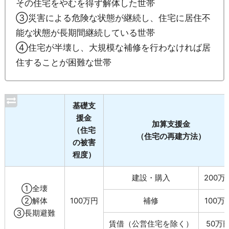
その住宅をやむを得ず解体した世帯
③災害による危険な状態が継続し、住宅に居住不
能な状態が長期間継続している世帯
④住宅が半壊し、大規模な補修を行わなければ居
住することが困難な世帯
基礎支
援金
加算支援金
（住宅
（住宅の再建方法）
の被害
程度）
建設・購入
200万
①全壊
②解体
100万円
補修
100万
③長期避難
賃借（公営住宅を除く）
50万