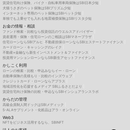
賃貸住宅向け保険、バイク・自転車用車両保険はSBI日本少短
犬猫うさぎのペット保険はSBIプリズム少短
インターネット専用のペット保険はSBIペット少短
単独でも上乗せでも入れる地震補償保険はSBIリスタ少短
お金の情報・相談
ファンド検索・比較なら投資信託のウエルスアドバイザー
資産運用・保険・住宅ローンのご相談はSBIマネープラザ
住宅ローンならSBIアルヒ
不動産担保ローンならSBIエステートファイナンス
カードローン・キャッシングのレイク
不動産×金融なら新生インベストメント＆ファイナンス
投資用マンションローンならSBI新生アセットファイナンス
かしこく利用
ローンの検索・比較・申込みならイー・ローン
自動車保険の見積もり・比較のインズウェブ
クレジットカード・ローンならアプラス
地域活性化を応援するメディア SBIふるさとだより
賃貸住宅向け保険の比較・申込ならSBIインシュアランスラボ
からだの管理
高級会員制人間ドックはSBIメディック
5-ALAサプリメント・化粧品はアラ・オンライン
Web3
NFTをビジネス活用するなら、SBINFT
法人のお客様