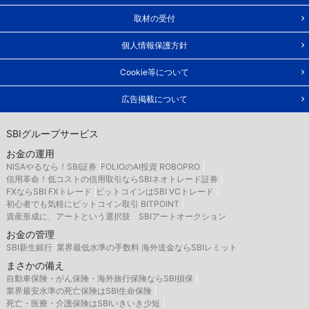
取材の受付
個人情報保護方針
Cookie等について
広告掲載について
SBIグループサービス
お金の運用
NISAやるなら！SBI証券
FOLIOのAI投資 ROBOPRO
信用革命！低コストの信用取引ならSBIネオトレード証券
FXならSBI FXトレード
ビットコインはSBI VCトレード
初心者でも気軽にビットコイン取引 BITPOINT
資産形成に、アートという選択肢 SBIアートオークション
お金の管理
SBI新生銀行
業界最低水準の手数料 海外送金ならSBIレミット
まさかの備え
自動車保険・がん保険・海外旅行保険ならSBI損保
業界最安水準の死亡保険はSBI生命保険
死亡・医療・介護保険はSBIいきいき少短