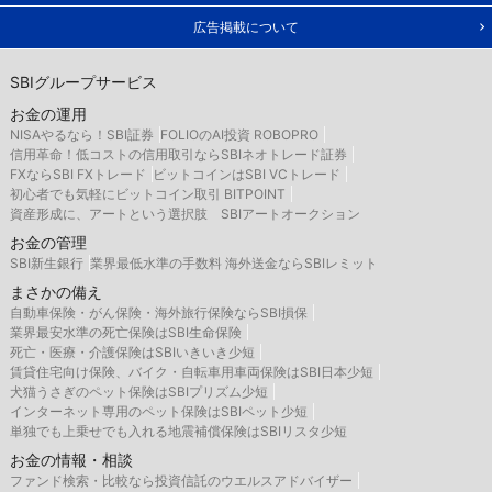
広告掲載について
SBIグループサービス
お金の運用
NISAやるなら！SBI証券
FOLIOのAI投資 ROBOPRO
信用革命！低コストの信用取引ならSBIネオトレード証券
FXならSBI FXトレード
ビットコインはSBI VCトレード
初心者でも気軽にビットコイン取引 BITPOINT
資産形成に、アートという選択肢 SBIアートオークション
お金の管理
SBI新生銀行
業界最低水準の手数料 海外送金ならSBIレミット
まさかの備え
自動車保険・がん保険・海外旅行保険ならSBI損保
業界最安水準の死亡保険はSBI生命保険
死亡・医療・介護保険はSBIいきいき少短
賃貸住宅向け保険、バイク・自転車用車両保険はSBI日本少短
犬猫うさぎのペット保険はSBIプリズム少短
インターネット専用のペット保険はSBIペット少短
単独でも上乗せでも入れる地震補償保険はSBIリスタ少短
お金の情報・相談
ファンド検索・比較なら投資信託のウエルスアドバイザー