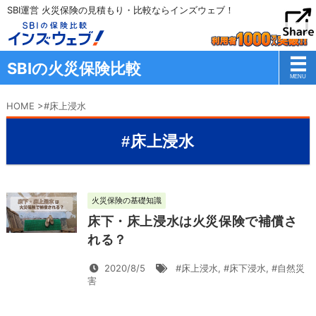
SBI運営 火災保険の見積もり・比較ならインズウェブ！
SBIの火災保険比較
HOME
>
#床上浸水
#床上浸水
火災保険の基礎知識
床下・床上浸水は火災保険で補償さ
れる？
2020/8/5
#床上浸水
,
#床下浸水
,
#自然災
害