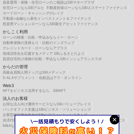
資産運用・保険・住宅ローンのご相談はSBIマネープラザ
住宅ローンならSBIアルヒ
不動産担保ローンならSBIエステートファイナンス
カードローン・キャッシングのレイク
不動産×金融なら新生インベストメント＆ファイナンス
投資用マンションローンならSBI新生アセットファイナンス
かしこく利用
ローンの検索・比較・申込みならイー・ローン
自動車保険の見積もり・比較のインズウェブ
クレジットカード・ローンならアプラス
地域活性化を応援するメディア SBIふるさとだより
賃貸住宅向け保険の比較・申込ならSBIインシュアランスラボ
からだの管理
高級会員制人間ドックはSBIメディック
5-ALAサプリメント・化粧品はアラ・オンライン
Web3
NFTをビジネス活用するなら、SBINFT
法人のお客様
お得な法人向け優待サービスならSBIバリュープレイス
バックオフィス支援はSBIビジネス・ソリューションズ
企業型確定拠出年金のSBIベネフィット・システムズ
決済代行サービスはゼウス
航空機・船舶リースならSBIリーシングサービス
M&AならSBI辻・本郷M&A