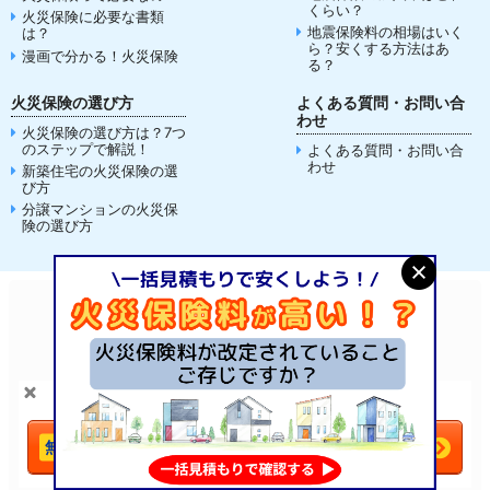
くらい？
火災保険に必要な書類
地震保険料の相場はいく
は？
ら？安くする方法はあ
漫画で分かる！火災保険
る？
火災保険の選び方
よくある質問・お問い合
わせ
火災保険の選び方は？7つ
のステップで解説！
よくある質問・お問い合
わせ
新築住宅の火災保険の選
び方
分譲マンションの火災保
険の選び方
自動車保険
生命保険
火災保険
バイク保険
傷害保険
ペット保険
電気料金比較
SIM比較
＼火災保険は
比較
で安くなる！／
今すぐ一括見積もりへ
法人自動車保険
法人火災保険
法人（高圧）電気
法人賠責保険