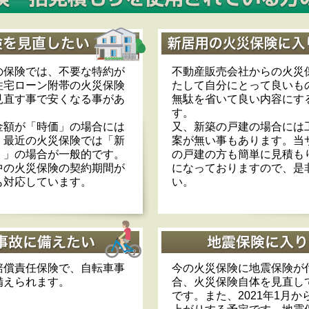
の保険では、不要な特約が
不動産販売会社からの火災
住宅ローン附帯の火災保険
たして自分にとって良いも
見直す事で安くなる事があ
無駄を省いて良い内容にす
す。
金額が「時価」の場合には
又、新築の戸建の場合には
。最近の火災保険では「新
案が無い事もあります。当
）」の場合が一般的です。
の戸建の方も簡単に見積も
中の火災保険の契約期間が
になっておりますので、是
も対応しています。
い。
賠償責任保険で、自転車事
今の火災保険に地震保険が
備えられます。
合、火災保険自体を見直し
です。また、2021年1月